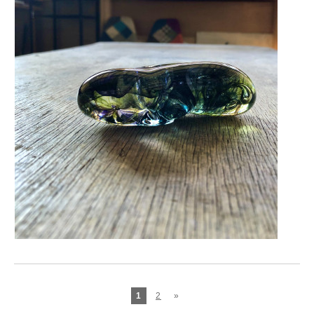
1
2
»