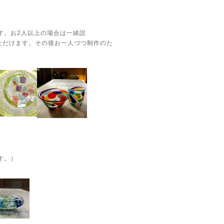
す。お2人以上の場合は一緒説
ます。その後お一人づつ制作のた
す。）